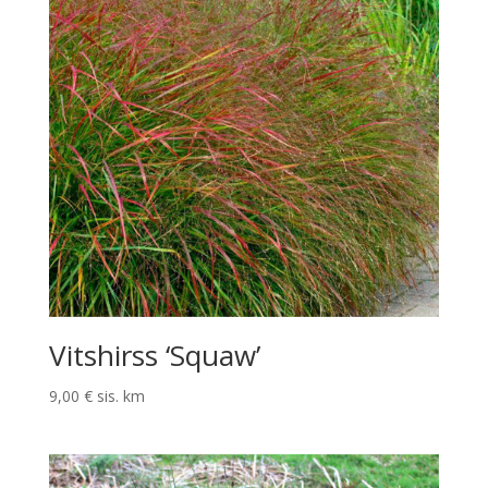
Vitshirss ‘Squaw’
9,00
€
sis. km