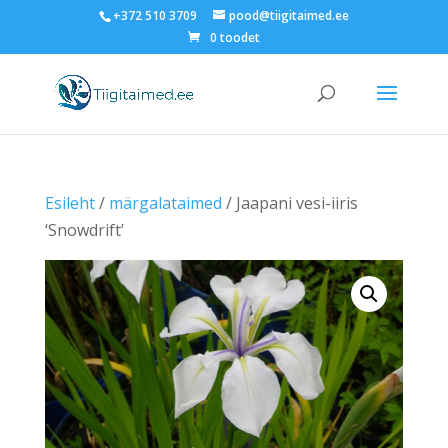
+372 510 3709
pood@tiigitaimed.ee
0 toodet
Esileht
/
märgalataimed
/ Jaapani vesi-iiris
‘Snowdrift’