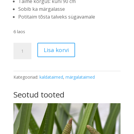
Taime kõrgus: kuni 90 cm
Sobib ka märgalasse
Potitaim tõsta talveks sügavamale
6 laos
Jaapani
Lisa korvi
vesi-
iiris
'Snowdrift'
Kategooriad:
kaldataimed
,
märgalataimed
kogus
Seotud tooted