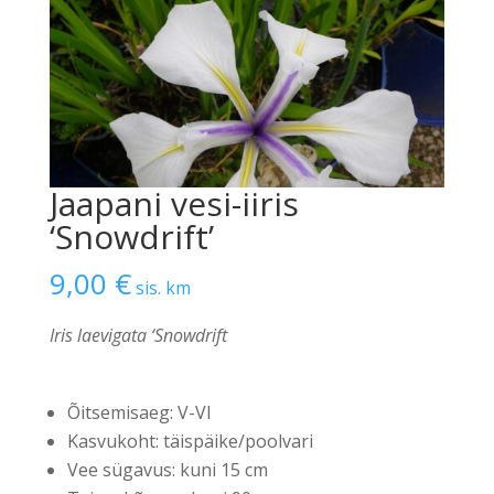
Jaapani vesi-iiris
‘Snowdrift’
9,00
€
sis. km
Iris laevigata ‘Snowdrift
Õitsemisaeg: V-VI
Kasvukoht: täispäike/poolvari
Vee sügavus: kuni 15 cm